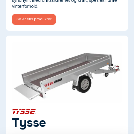
synonymt med driftssikkerhet og kraft, spesielt i tøffe
vinterforhold.
Se Ariens produkter
Tysse