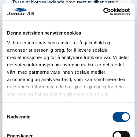
Tysse er Norges ledende produsent av tilhengere til
både privat og profesjonelt bruk. Med fokus på kvalitet
og funksjonalitet tilbyr Tysse et bredt spekter av
tilhengere, enten det gjelder transport av maskiner,
varer eller fritidsutstyr.
Denne nettsiden benytter cookies
Se alle modeller hos Tysse
Vi bruker informasjonskapsler for å gi innhold og
annonser et personlig preg, for å levere sosiale
mediefunksjoner og for å analysere trafikken vår. Vi deler
dessuten informasjon om hvordan du bruker nettstedet
vårt, med partnerne våre innen sosiale medier,
annonsering og analysearbeid, som kan kombinere den
med annen informasjon du har gjort tilgjengelig for dem,
eller som de har samlet inn gjennom din bruk av
tjenestene deres.
Samtykkevalg
Nødvendig
Egenskaper